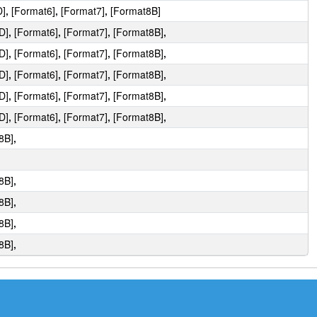
D]
,
[Format6]
,
[Format7]
,
[Format8B]
D]
,
[Format6]
,
[Format7]
,
[Format8B]
,
D]
,
[Format6]
,
[Format7]
,
[Format8B]
,
D]
,
[Format6]
,
[Format7]
,
[Format8B]
,
D]
,
[Format6]
,
[Format7]
,
[Format8B]
,
D]
,
[Format6]
,
[Format7]
,
[Format8B]
,
8B]
,
8B]
,
8B]
,
8B]
,
8B]
,