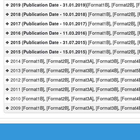
❖
2019 (Publication Date - 31.01.2019)
[Format1B]
,
[Format2B]
,
[
❖
2018 (Publication Date - 10.01.2018)
[Format1B]
,
[Format2B]
,
[
❖
2017 (Publication Date - 10.01.2017)
[Format1B]
,
[Format2B]
,
[
❖
2016 (Publication Date - 11.03.2016)
[Format1B]
,
[Format2B]
,
[
❖
2015 (Publication Date - 31.07.2015)
[Format1B]
,
[Format2B]
,
[
❖
2015 (Publication Date - 15.01.2015)
[Format1B]
,
[Format2B]
,
[
❖ 2014
[Format1B]
,
[Format2B]
,
[Format3A]
,
[Format3B]
,
[Format4
❖ 2013
[Format1B]
,
[Format2B]
,
[Format3B]
,
[Format4B]
,
[Format5
❖ 2012
[Format1B]
,
[Format2B]
,
[Format3A]
,
[Format3B]
,
[Format4
❖ 2011
[Format1B]
,
[Format2B]
,
[Format3A]
,
[Format3B]
,
[Format4
❖ 2010
[Format1B]
,
[Format2B]
,
[Format3A]
,
[Format3B]
,
[Format4
❖ 2009
[Format1B]
,
[Format2B]
,
[Format3A]
,
[Format3B]
,
[Format4